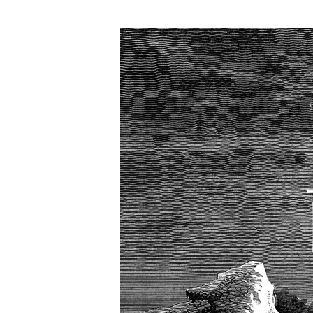
コ
ン
テ
ン
ツ
へ
ス
キ
ッ
プ